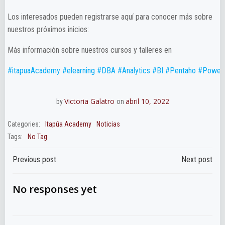
Los interesados pueden registrarse aquí para conocer más sobre
nuestros próximos inicios:
Más información sobre nuestros cursos y talleres en
#itapuaAcademy
#elearning
#DBA
#Analytics
#BI
#Pentaho
#Power
Victoria Galatro
abril 10, 2022
by
on
Categories:
Itapúa Academy
Noticias
Tags:
No Tag
Navegación
Navegación
Previous post
Next post
de
de
No responses yet
entradas
entradas